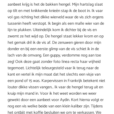
aanbeet krijg is het de bakken hengel. Mijn hartslag slaat
op tilt en met knikkende knieën stap ik de boot in. Ik vaar
vol gas richting het dikke wierveld waar de vis zich ergens
tussenin heeft verstopt. Ik begin als een malle wier van de
lijn te plukken. Uiteindelijk kom ik dichter bij de vis en
zwemt ze het wijd op. De hengel staat lekker krom en op
het gemak dril ik de vis af. De zenuwen gieren door mijn
donder en bij een eerste glimp van de vis schiet ik in de
lach van de omvang. Een guppy, verdomme nog aan toe
zeg! Ook deze gaat zonder foto linea recta haar vrijheid
tegemoet. Lichtelijk teleurgesteld vaar ik terug naar de
kant en vertel ik mijn maat dat het slechts een visje van
een pond of 15 was. Karpervissen in Frankrijk betekent niet
louter dikke vissen vangen… Ik vaar de hengel terug uit en
kruip mijn mand in. Voor ik het weet worden we weer
gewekt door een aanbeet voor Aydin. Kort hierna volgt er
nog een vis welke beide van een klein kaliber zijn. Tijdens
het ontbijt met koffie besluiten we om te verkassen. We