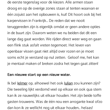
de eerste tegenslag voor de kiezen. Alle armen staan
droog en op de overige zones staan al tenten waarvan er
één zojuist aan het opbouwen is, kut! Dit hoort ook bij het
karpervissen in Frankrijk… De reden dat we nooit
teruggereden zijn is eigenlijk omdat er geen andere opties
in de buurt zijn. Daarom weten we nu beiden dat dit een
lange dag gaat worden. We rijden direct weer weg en gaan
een flink stuk asfalt vreten tegemoet. Het leven van
openbaar vissen gaat niet altijd over rozen en je moet
soms echt je verstand op nul zetten. Geloof me, het kan
je mentaal maken of breken zodra het tegen gaat zitten!
Een nieuwe start op een nieuw water.
Ik bel
Jelmer
op, alhoewel het ook
Julian
zou kunnen zijn?
Die tweeling lijkt verdomd veel op elkaar en ook qua stem
kan ik ze nauwelijks uit elkaar houden. Het zijn beide toffe
gasten trouwens. Was de één nou een arrogante kwal ofzo
dan kon ik ze wellicht nog uit elkaar houden… helaas!