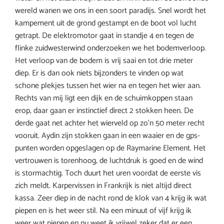
wereld wanen we ons in een soort paradijs. Snel wordt het
kampement uit de grond gestampt en de boot vol lucht
getrapt. De elektromotor gaat in standje 4 en tegen de
flinke zuidwesterwind onderzoeken we het bodemverloop.
Het verloop van de bodem is vrij saai en tot drie meter
diep. Er is dan ook niets bijzonders te vinden op wat
schone plekjes tussen het wier na en tegen het wier aan.
Rechts van mij ligt een dijk en de schuimkoppen staan
erop, daar gaan er instinctief direct 2 stokken heen. De
derde gaat net achter het wierveld op zo’n 50 meter recht
vooruit. Aydin zijn stokken gaan in een waaier en de gps-
punten worden opgeslagen op de Raymarine Element. Het
vertrouwen is torenhoog, de luchtdruk is goed en de wind
is stormachtig. Toch duurt het uren voordat de eerste vis
zich meldt. Karpervissen in Frankrijk is niet altijd direct
kassa. Zeer diep in de nacht rond de klok van 4 krijg ik wat
piepen en is het weer stil. Na een minuut of vijf krijg ik
weer wat piepen en nu weet ik vrijwel zeker dat er een