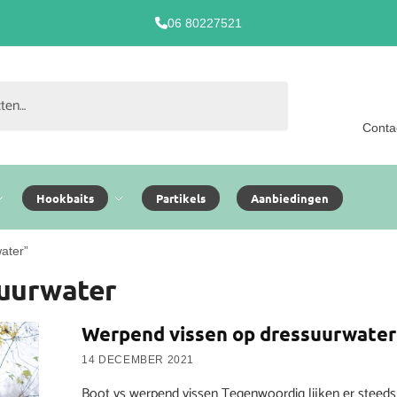
06 80227521
Conta
Hookbaits
Partikels
Aanbiedingen
ater”
suurwater
Werpend vissen op dressuurwater
14 DECEMBER 2021
Boot vs werpend vissen Tegenwoordig lijken er steeds