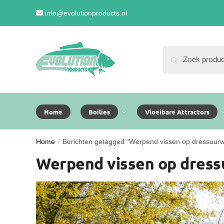
Skip
Skip
info@evolutionproducts.nl
to
to
navigation
content
Zoeken
Zoeken
naar:
Home
Boilies
Vloeibare Attractors
Home
/
Berichten getagged “Werpend vissen op dressuurw
Werpend vissen op dres