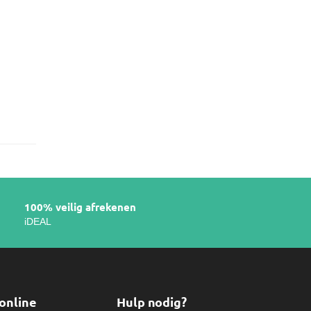
r
100% veilig afrekenen
iDEAL
online
Hulp nodig?